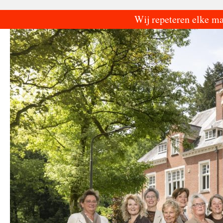
Ga
Wij repeteren elke m
naar
de
inhoud