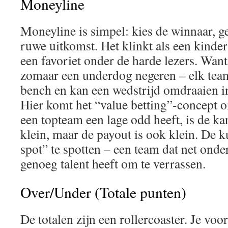
Moneyline
Moneyline is simpel: kies de winnaar, g
ruwe uitkomst. Het klinkt als een kinder
een favoriet onder de harde lezers. Wan
zomaar een underdog negeren – elk team
bench en kan een wedstrijd omdraaien in
Hier komt het “value betting”‑concept 
een topteam een lage odd heeft, is de kan
klein, maar de payout is ook klein. De k
spot” te spotten – een team dat net onde
genoeg talent heeft om te verrassen.
Over/Under (Totale punten)
De totalen zijn een rollercoaster. Je vo