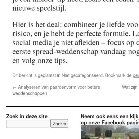
nieuwe speelstijl.
Hier is het deal: combineer je liefde voo
risico, en je hebt de perfecte formule. L
social media je niet afleiden – focus op d
eerste spread‑weddenschap vandaag no
en volg onze tips.
Dit bericht is geplaatst in Niet gecategoriseerd. Bookmark de
pe
←
Analyseren van paardenvorm voor betere
Wat zijn
weddenschappen
Zoek in deze site
Neem ook eens een kijk
op onze Facebook pagi