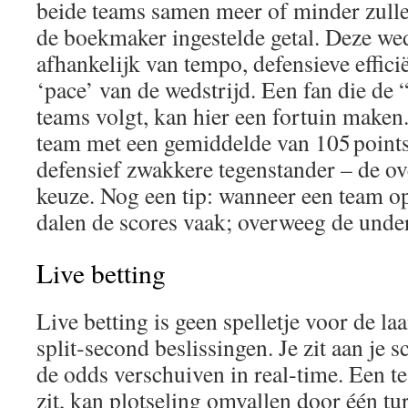
beide teams samen meer of minder zulle
de boekmaker ingestelde getal. Deze we
afhankelijk van tempo, defensieve efficië
‘pace’ van de wedstrijd. Een fan die de 
teams volgt, kan hier een fortuin maken
team met een gemiddelde van 105 points
defensief zwakkere tegenstander – de ov
keuze. Nog een tip: wanneer een team op 
dalen de scores vaak; overweeg de under
Live betting
Live betting is geen spelletje voor de la
split‑second beslissingen. Je zit aan je s
de odds verschuiven in real‑time. Een t
zit, kan plotseling omvallen door één tu