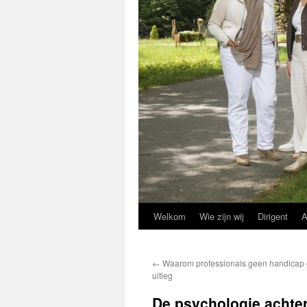
Welkom
Wie zijn wij
Dirigent
A
←
Waarom professionals geen handicap 
uitleg
De psychologie achter