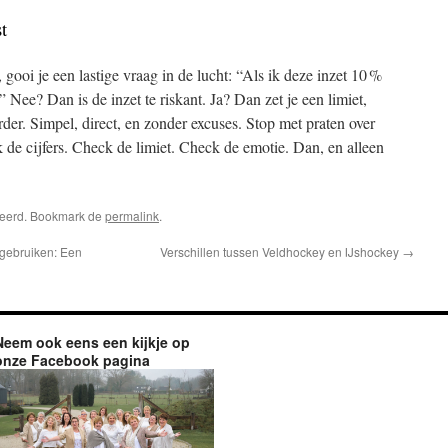
t
gooi je een lastige vraag in de lucht: “Als ik deze inzet 10 %
” Nee? Dan is de inzet te riskant. Ja? Dan zet je een limiet,
erder. Simpel, direct, en zonder excuses. Stop met praten over
k de cijfers. Check de limiet. Check de emotie. Dan, en alleen
riseerd. Bookmark de
permalink
.
gebruiken: Een
Verschillen tussen Veldhockey en IJshockey
→
Neem ook eens een kijkje op
onze Facebook pagina