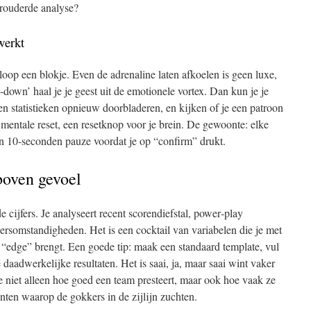
rouderde analyse?
werkt
loop een blokje. Even de adrenaline laten afkoelen is geen luxe,
l‑down’ haal je je geest uit de emotionele vortex. Dan kun je je
en statistieken opnieuw doorbladeren, en kijken of je een patroon
 mentale reset, een resetknop voor je brein. De gewoonte: elke
en 10‑seconden pauze voordat je op “confirm” drukt.
boven gevoel
e cijfers. Je analyseert recent scorendiefstal, power‑play
eersomstandigheden. Het is een cocktail van variabelen die je met
 “edge” brengt. Een goede tip: maak een standaard template, vul
 daadwerkelijke resultaten. Het is saai, ja, maar saai wint vaker
je niet alleen hoe goed een team presteert, maar ook hoe vaak ze
ten waarop de gokkers in de zijlijn zuchten.