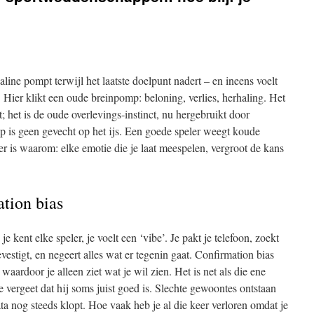
aline pompt terwijl het laatste doelpunt nadert – en ineens voelt
 Hier klikt een oude breinpomp: beloning, verlies, herhaling. Het
at; het is de oude overlevings‑instinct, nu hergebruikt door
is geen gevecht op het ijs. Een goede speler weegt koude
er is waarom: elke emotie die je laat meespelen, vergroot de kans
ation bias
 je kent elke speler, je voelt een ‘vibe’. Je pakt je telefoon, zoekt
estigt, en negeert alles wat er tegenin gaat. Confirmation bias
 waardoor je alleen ziet wat je wil zien. Het is net als die ene
 je vergeet dat hij soms juist goed is. Slechte gewoontes ontstaan
ta nog steeds klopt. Hoe vaak heb je al die keer verloren omdat je