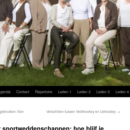
genda
Contact
Repertoire
Leden 1
Leden 2
Leden 3
Leden 4
gebruiken: Een
Verschillen tussen Veldhockey en IJshockey
→
 sportweddenschappen: hoe blijf je