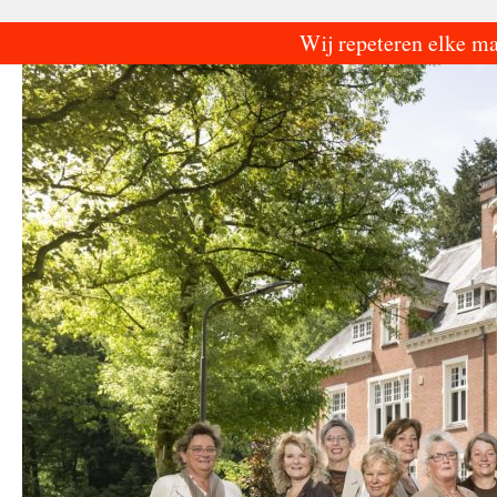
Ga
Wij repeteren elke m
naar
de
inhoud