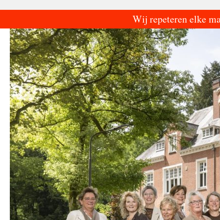
Ga
Wij repeteren elke m
naar
de
inhoud