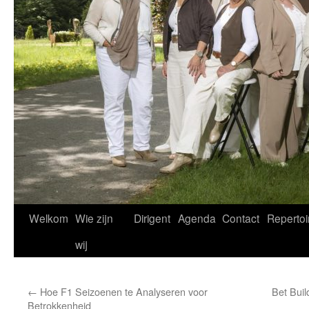
Welkom
Wie zijn
Dirigent
Agenda
Contact
Repertoi
wij
←
Hoe F1 Seizoenen te Analyseren voor
Bet Buil
Betrokkenheid