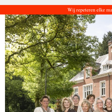
Ga
Wij repeteren elke m
naar
de
inhoud