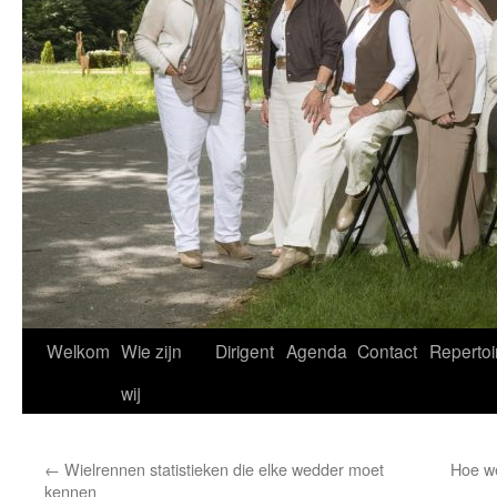
Welkom
Wie zijn
Dirigent
Agenda
Contact
Repertoi
wij
←
Wielrennen statistieken die elke wedder moet
Hoe w
kennen