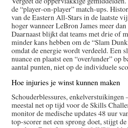
Vergeet de oppervlakkige gemiddelden. 
de “player‑on‑player” match‑ups. Histor
van de Eastern All‑Stars in de laatste v
hoger wanneer LeBron James meer dan 2
Daarnaast blijkt dat teams met drie of m
minder kans hebben om de “Slam Dunk 
omdat de energie wordt verdeeld. Een s
nuance en plaatst een “over/under” op ba
aantal punten, niet op de individuele sc
Hoe injuries je winst kunnen maken
Schouderblessures, enkelverstuikingen –
meestal net op tijd voor de Skills Challe
monitor de medische updates 48 uur van
top‑scorer net een sprong doet, stijgt de