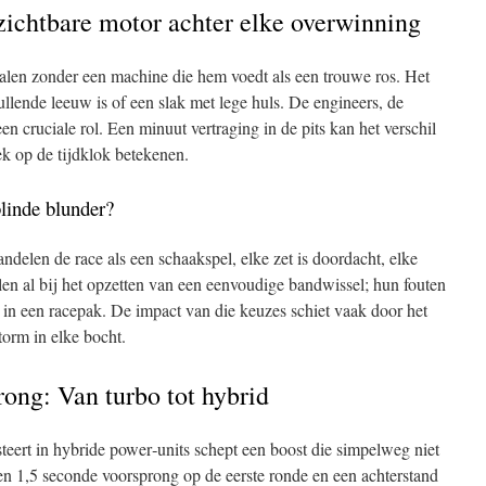
chtbare motor achter elke overwinning
len zonder een machine die hem voedt als een trouwe ros. Het
ullende leeuw is of een slak met lege huls. De engineers, de
 een cruciale rol. Een minuut vertraging in de pits kan het verschil
k op de tijdklok betekenen.
blinde blunder?
ndelen de race als een schaakspel, elke zet is doordacht, elke
len al bij het opzetten van een eenvoudige bandwissel; hun fouten
n in een racepak. De impact van die keuzes schiet vaak door het
torm in elke bocht.
ong: Van turbo tot hybrid
teert in hybride power‑units schept een boost die simpelweg niet
 een 1,5 seconde voorsprong op de eerste ronde en een achterstand