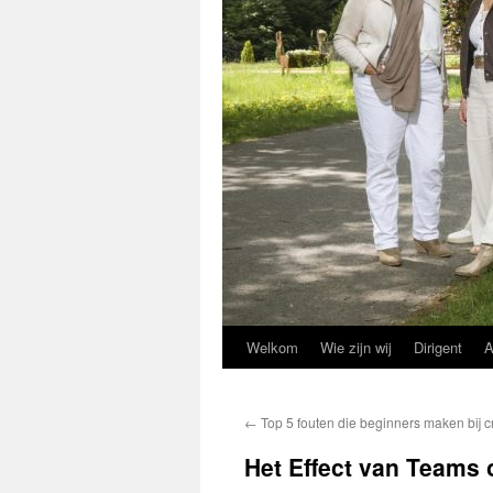
Welkom
Wie zijn wij
Dirigent
A
←
Top 5 fouten die beginners maken bij 
Het Effect van Teams