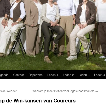
genda
Contact
Repertoire
Leden 1
Leden 2
Leden 3
Leden 4
cricket wedden
Waarom je moet kiezen voor legale bookmakers
→
 op de Win‑kansen van Coureurs