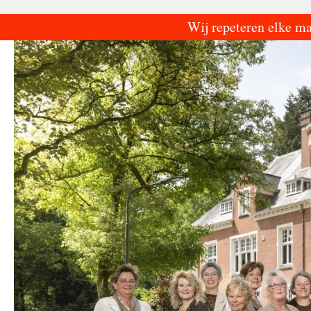
Ga
Wij repeteren elke m
naar
de
inhoud