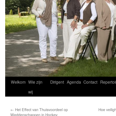
Welkom
Wie zijn
Dirigent
Agenda
Contact
Repertoi
wij
←
Het Effect van Thuisvoordeel op
Hoe veili
Weddenschappen in Hockey