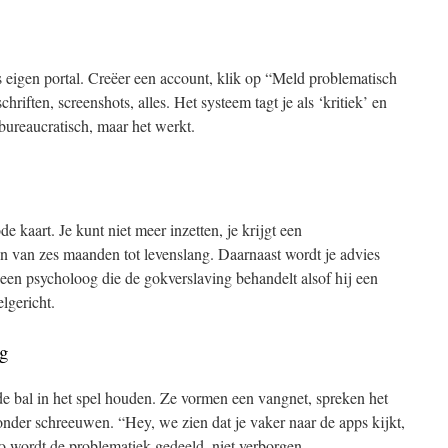
igen portal. Creëer een account, klik op “Meld problematisch
riften, screenshots, alles. Het systeem tagt je als ‘kritiek’ en
 bureaucratisch, maar het werkt.
e kaart. Je kunt niet meer inzetten, je krijgt een
n van zes maanden tot levenslang. Daarnaast wordt je advies
een psycholoog die de gokverslaving behandelt alsof hij een
elgericht.
g
de bal in het spel houden. Ze vormen een vangnet, spreken het
nder schreeuwen. “Hey, we zien dat je vaker naar de apps kijkt,
 wordt de problematiek gedeeld, niet verborgen.