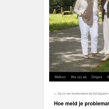
Welkom
Wie zijn wij
Dirigent
A
←
De rol van bookmakers bij het bepalen
Hoe meld je problema