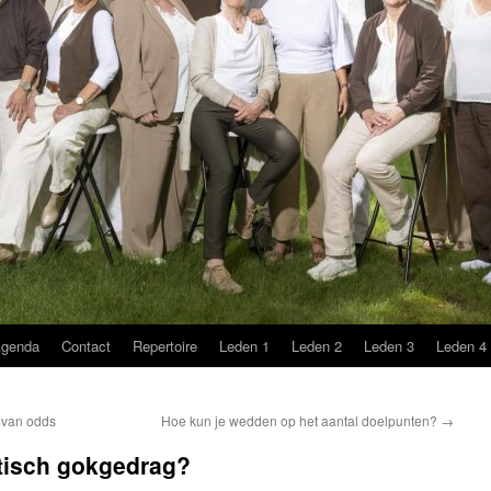
genda
Contact
Repertoire
Leden 1
Leden 2
Leden 3
Leden 4
 van odds
Hoe kun je wedden op het aantal doelpunten?
→
tisch gokgedrag?