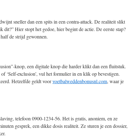
wijnt sneller dan een spits in een contra-attack. De realiteit slikt
ik dit?” Hier stopt het gedoe, hier begint de actie. De eerste stap?
l half de strijd gewonnen.
sion”‑knop, een digitale knop die harder klikt dan een fluitstuk.
f ‘Self‑exclusion’, vul het formulier in en klik op bevestigen.
keerd. Hetzelfde geldt voor
voetbalweddenbonusnl.com
, waar je
aving, telefoon 0900‑1234‑56. Het is gratis, anoniem, en ze
inuten gesprek, een dikke dosis realiteit. Ze sturen je een dossier,
er.