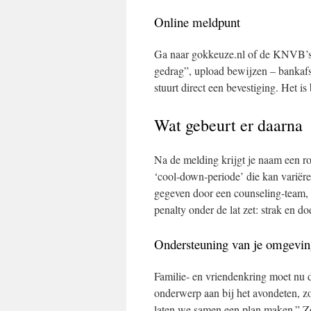
Online meldpunt
Ga naar gokkeuze.nl of de KNVB’s e
gedrag”, upload bewijzen – bankafsch
stuurt direct een bevestiging. Het is
Wat gebeurt er daarna
Na de melding krijgt je naam een rod
‘cool‑down‑periode’ die kan variëre
gegeven door een counseling‑team, 
penalty onder de lat zet: strak en do
Ondersteuning van je omgevin
Familie‑ en vriendenkring moet nu 
onderwerp aan bij het avondeten, zo
laten we samen een plan maken.” Zo