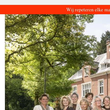
Ga
Wij repeteren elke m
naar
de
inhoud