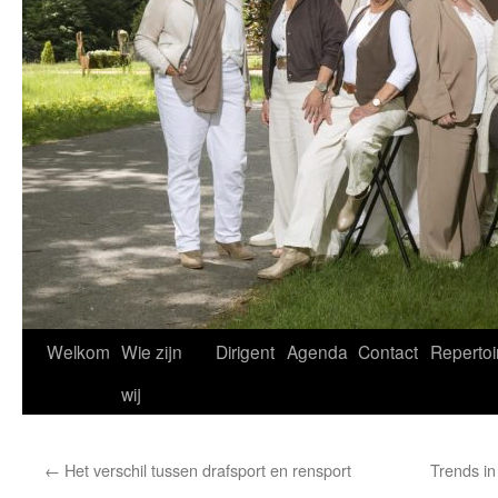
Welkom
Wie zijn
Dirigent
Agenda
Contact
Repertoi
wij
←
Het verschil tussen drafsport en rensport
Trends i