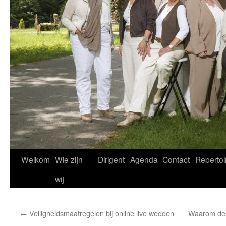
Welkom
Wie zijn
Dirigent
Agenda
Contact
Repertoi
wij
←
Veiligheidsmaatregelen bij online live wedden
Waarom de E