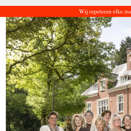
Ga
Wij repeteren elke m
naar
de
inhoud