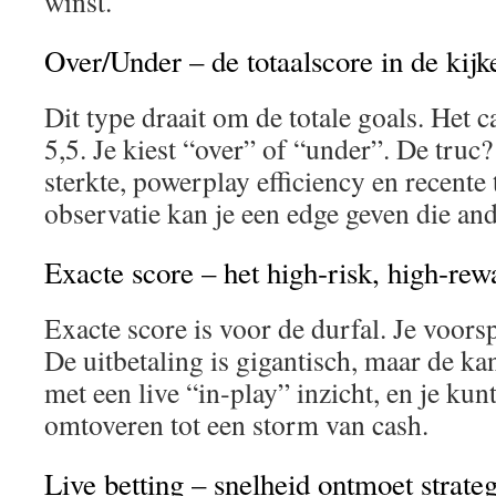
winst.
Over/Under – de totaalscore in de kijk
Dit type draait om de totale goals. Het c
5,5. Je kiest “over” of “under”. De truc
sterkte, powerplay efficiency en recente
observatie kan je een edge geven die an
Exacte score – het high‑risk, high‑rew
Exacte score is voor de durfal. Je voorsp
De uitbetaling is gigantisch, maar de k
met een live “in‑play” inzicht, en je kun
omtoveren tot een storm van cash.
Live betting – snelheid ontmoet strate