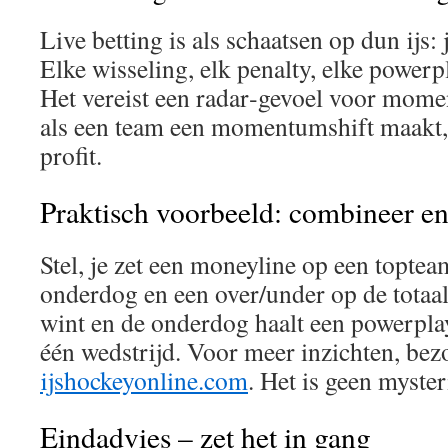
Live betting is als schaatsen op dun ijs:
Elke wisseling, elk penalty, elke powerp
Het vereist een radar‑gevoel voor mome
als een team een momentumshift maakt, 
profit.
Praktisch voorbeeld: combineer e
Stel, je zet een moneyline op een toptea
onderdog en een over/under op de totaal
wint en de onderdog haalt een powerplay
één wedstrijd. Voor meer inzichten, bez
ijshockeyonline.com
. Het is geen myster
Eindadvies – zet het in gang