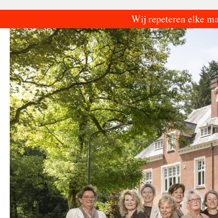
Ga
Wij repeteren elke m
naar
de
inhoud