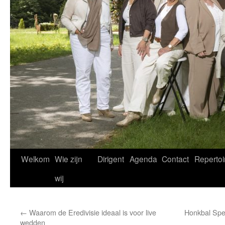
Welkom
Wie zijn
Dirigent
Agenda
Contact
Repertoi
wij
←
Waarom de Eredivisie ideaal is voor live
Honkbal Spe
wedden