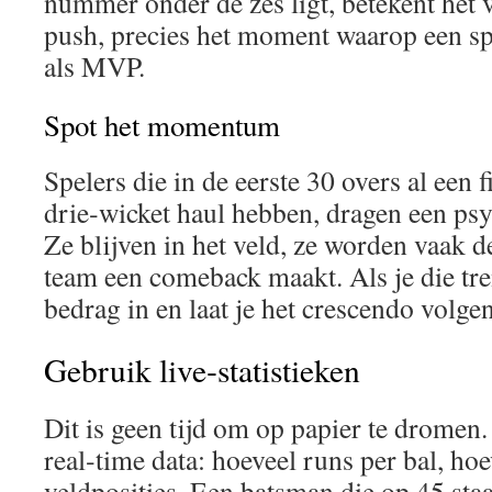
nummer onder de zes ligt, betekent het 
push, precies het moment waarop een spe
als MVP.
Spot het momentum
Spelers die in de eerste 30 overs al een f
drie‑wicket haul hebben, dragen een ps
Ze blijven in het veld, ze worden vaak 
team een comeback maakt. Als je die tren
bedrag in en laat je het crescendo volgen
Gebruik live‑statistieken
Dit is geen tijd om op papier te dromen. 
real‑time data: hoeveel runs per bal, hoev
veldposities. Een batsman die op 45 staat