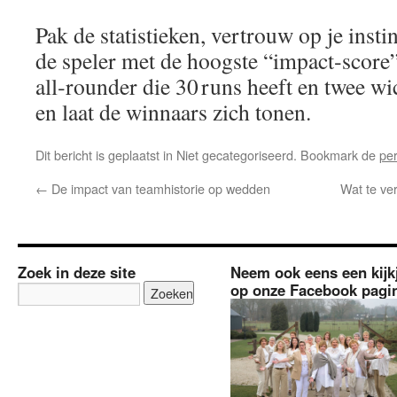
Pak de statistieken, vertrouw op je instin
de speler met de hoogste “impact‑score”
all‑rounder die 30 runs heeft en twee wic
en laat de winnaars zich tonen.
Dit bericht is geplaatst in Niet gecategoriseerd. Bookmark de
pe
←
De impact van teamhistorie op wedden
Wat te ve
Zoek in deze site
Neem ook eens een kijk
op onze Facebook pagi