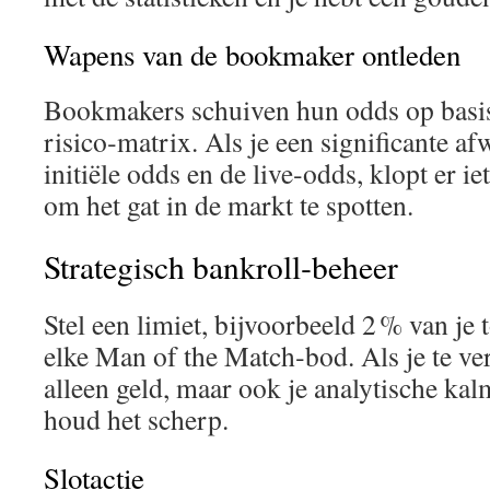
Wapens van de bookmaker ontleden
Bookmakers schuiven hun odds op basis
risico‑matrix. Als je een significante af
initiële odds en de live‑odds, klopt er ie
om het gat in de markt te spotten.
Strategisch bankroll‑beheer
Stel een limiet, bijvoorbeeld 2 % van je 
elke Man of the Match‑bod. Als je te ver 
alleen geld, maar ook je analytische kal
houd het scherp.
Slotactie