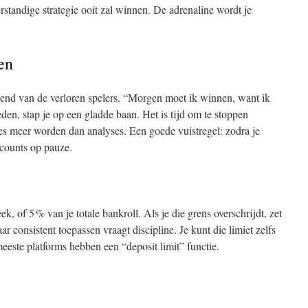
rstandige strategie ooit zal winnen. De adrenaline wordt je
en
iend van de verloren spelers. “Morgen moet ik winnen, want ik
voeden, stap je op een gladde baan. Het is tijd om te stoppen
ties meer worden dan analyses. Een goede vuistregel: zodra je
ccounts op pauze.
eek, of 5 % van je totale bankroll. Als je die grens overschrijdt, zet
aar consistent toepassen vraagt discipline. Je kunt die limiet zelfs
meeste platforms hebben een “deposit limit” functie.