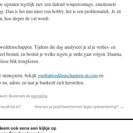
rie signalen tegelijk ziet: een dalend winpercentage, emotionele
ng. Dan is het niet meer een hobby, het is een problematiek. Je zit
ht, hoe dieper de val wordt.
weddenschappen. Tijdens die dag analyseer je al je verlies‑ en
el besluit, en besluit je welke regels je strikt gaat volgen. Daarna,
risse blik terugkeren.
 strategieën, bekijk
voetbalweddenschappen-nl.com
en
nu, adem, en laat je bankroll zich herstellen.
riseerd. Bookmark de
permalink
.
oudt het In?
Hoe kun je jezelf beschermen tegen gokverslaving?
→
Neem ook eens een kijkje op