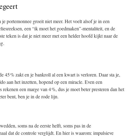
egeert
n je portemonnee groeit niet meer. Het voelt alsof je in een
erliesreeksen, een “ik moet het goedmaken”‑mentaliteit, en de
rste teken is dat je niet meer met een helder hoofd kijkt naar de
ng.
 45 % zakt en je bankroll al een kwart is verloren. Daar sta je,
aldo aan het inzetten, hopend op een miracle. Even een
s rekenen een marge van 4 %, dus je moet beter presteren dan het
ter bent, ben je in de rode lijn.
te wedden, soms na de eerste helft, soms pas in de
gnaal dat de controle verglijdt. En hier is waarom: impulsieve