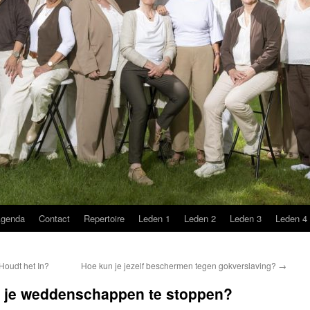
genda
Contact
Repertoire
Leden 1
Leden 2
Leden 3
Leden 4
oudt het In?
Hoe kun je jezelf beschermen tegen gokverslaving?
→
om je weddenschappen te stoppen?