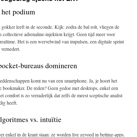
t het podium
gokker leeft in de seconde. Kijk: zodra de bal rolt, vliegen de
collectieve adrenaline‑injektion krijgt. Geen tijd meer voor
 realtime. Het is een wervelwind van impulsen, een digitale sprint
 vernedert.
 pocket‑bureaus domineren
weddenschappen komt nu van een smartphone. Ja, je hoort het
e bookmaker. De reden? Geen gedoe met desktops, enkel een
t comfort is zo verraderlijk dat zelfs de meest sceptische analist
dig heeft.
lgoritmes vs. intuïtie
er enkel in de krant staan: ze worden live gevoed in betting‑apps.