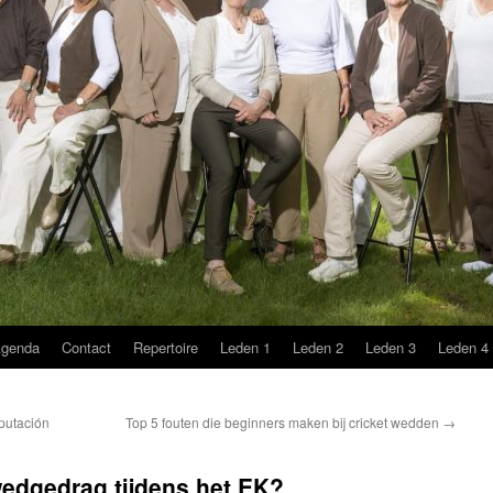
genda
Contact
Repertoire
Leden 1
Leden 2
Leden 3
Leden 4
putación
Top 5 fouten die beginners maken bij cricket wedden
→
 wedgedrag tijdens het EK?