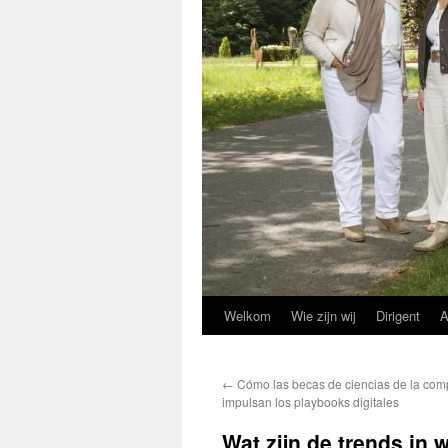
Welkom
Wie zijn wij
Dirigent
A
←
Cómo las becas de ciencias de la com
impulsan los playbooks digitales
Wat zijn de trends in