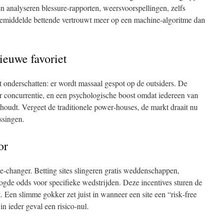
 analyseren blessure‑rapporten, weersvoorspellingen, zelfs
gemiddelde bettende vertrouwt meer op een machine‑algoritme dan
ieuwe favoriet
t onderschatten: er wordt massaal gespot op de outsiders. De
r concurrentie, en een psychologische boost omdat iedereen van
houdt. Vergeet de traditionele power‑houses, de markt draait nu
ssingen.
or
‑changer. Betting sites slingeren gratis weddenschappen,
oogde odds voor specifieke wedstrijden. Deze incentives sturen de
. Een slimme gokker zet juist in wanneer een site een “risk‑free
 in ieder geval een risico‑nul.