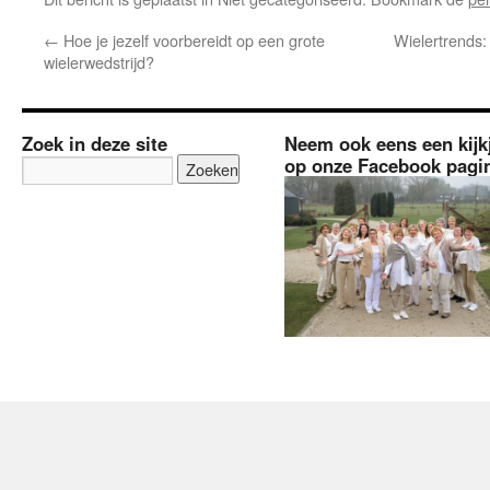
←
Hoe je jezelf voorbereidt op een grote
Wielertrends:
wielerwedstrijd?
Zoek in deze site
Neem ook eens een kijk
op onze Facebook pagi