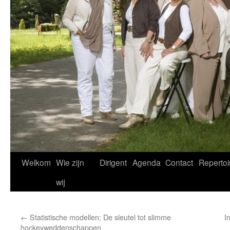
Welkom
Wie zijn
Dirigent
Agenda
Contact
Repertoi
wij
←
Statistische modellen: De sleutel tot slimme
I
hockeyweddenschappen