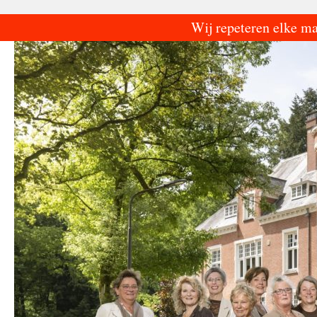
Ga
Wij repeteren elke m
naar
de
inhoud