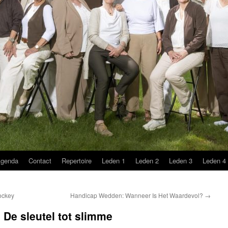
genda
Contact
Repertoire
Leden 1
Leden 2
Leden 3
Leden 4
ockey
Handicap Wedden: Wanneer Is Het Waardevol?
→
 De sleutel tot slimme