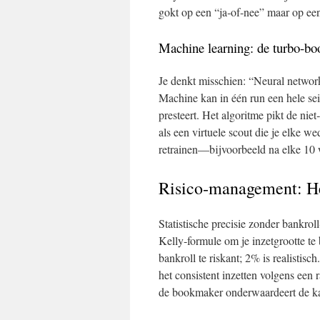
gokt op een “ja‑of‑nee” maar op een
Machine learning: de turbo‑bo
Je denkt misschien: “Neural network
Machine kan in één run een hele sei
presteert. Het algoritme pikt de niet
als een virtuele scout die je elke w
retrainen—bijvoorbeeld na elke 10 w
Risico‑management: H
Statistische precisie zonder bankrol
Kelly‑formule om je inzetgrootte te
bankroll te riskant; 2% is realistisc
het consistent inzetten volgens een
de bookmaker onderwaardeert de kan