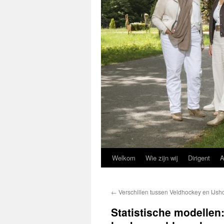
Welkom
Wie zijn wij
Dirigent
A
←
Verschillen tussen Veldhockey en IJsh
Statistische modellen: