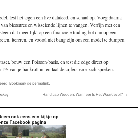
l, test het tegen een live datafeed, en schaal op. Voeg daarna
van blessures en wisselende lijnen te vangen. Verfijn met een
teem dat meer lijkt op een financiële trading bot dan op een
eten, itereren, en vooral niet bang zijn om een model te dumpen
ataset, bouw een Poisson‑basis, en test die edge direct op
te 1% van je bankroll in, en laat de cijfers voor zich spreken.
riseerd. Bookmark de
permalink
.
ockey
Handicap Wedden: Wanneer Is Het Waardevol?
→
Neem ook eens een kijkje op
onze Facebook pagina