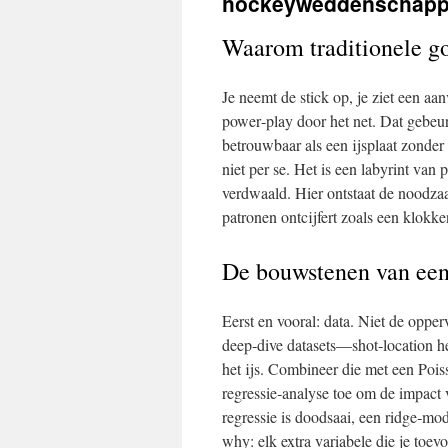
hockeyweddenschap
Waarom traditionele gok
Je neemt de stick op, je ziet een a
power‑play door het net. Dat gebeur
betrouwbaar als een ijsplaat zonder 
niet per se. Het is een labyrint va
verdwaald. Hier ontstaat de noodzaa
patronen ontcijfert zoals een klokk
De bouwstenen van een
Eerst en vooral: data. Niet de opper
deep‑dive datasets—shot‑location he
het ijs. Combineer die met een Poiss
regressie‑analyse toe om de impact 
regressie is doodsaai, een ridge‑mo
why: elk extra variabele die je toev