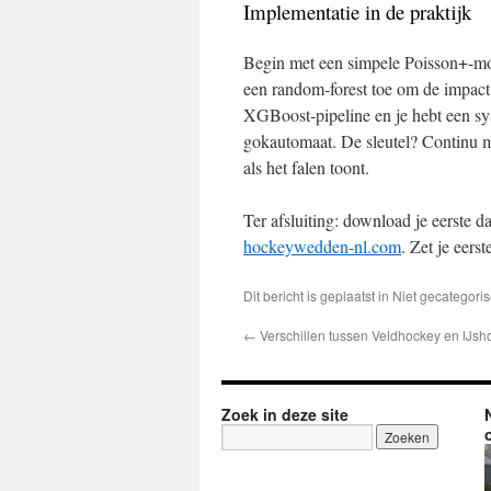
Implementatie in de praktijk
Begin met een simpele Poisson+-mode
een random‑forest toe om de impact 
XGBoost‑pipeline en je hebt een sys
gokautomaat. De sleutel? Continu m
als het falen toont.
Ter afsluiting: download je eerste d
hockeywedden-nl.com
. Zet je eers
Dit bericht is geplaatst in Niet gecatego
←
Verschillen tussen Veldhockey en IJsh
Zoek in deze site