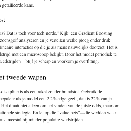
 getailleerde kans.
ost
s? Dat is toch voor tech‑nerds.” Kijk, een Gradient Boosting
zoensgolf analyseren en je vertellen welke ploeg onder druk
‑lineaire interacties op die je als mens nauwelijks doorziet. Het is
edstrijd met een microscoop bekijkt. Door het model periodiek te
edstrijden—blijf je scherp en voorkom je overfitting.
et tweede wapen
l‑discipline is als een raket zonder brandstof. Gebruik de
 bepalen: als je model een 2,2% edge geeft, dan is 22% van je
h. Het draait niet alleen om het vinden van de juiste odds, maar om
 rationele strategie. En let op die “value bets”—die wedden waar
s, meestal bij minder populaire wedstrijden.