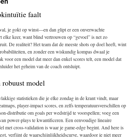
pen
intuïtie faalt
anval, je gokt op winst—en dan glipt er een onverwachte
t elke keer, want blind vertrouwen op “gevoel” is net zo
ruit. De realiteit? Het team dat de meeste shots op doel heeft, wint
n probabiliteiten, en zonder een wiskundig kompas dwaal je
k voor een model dat meer dan enkel scores telt, een model dat
enluider het geheim van de coach ontsluipt.
 robuust model
vlakkige statistieken die je elke zondag in de krant vindt, maar
atmaps, player‑impact scores, en zelfs temperatuursverschillen op
on‑distributie om goals per wedstrijd te voorspellen; voeg een
van power‑plays te kwantificeren. Een eenvoudige lineaire
del met cross‑validation is waar je game‑edge begint. And here is
oegt, verfijnt de waarschijnlijkheidscurve, waardoor je niet meer